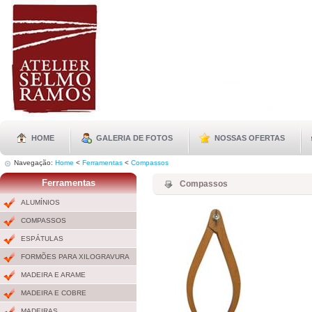
HOME
GALERIA DE FOTOS
NOSSAS OFERTAS
Navegação:
Home
<
Ferramentas
<
Compassos
Ferramentas
Compassos
ALUMÍNIOS
COMPASSOS
ESPÁTULAS
FORMÕES PARA XILOGRAVURA
MADEIRA E ARAME
MADEIRA E COBRE
MADEIRAS